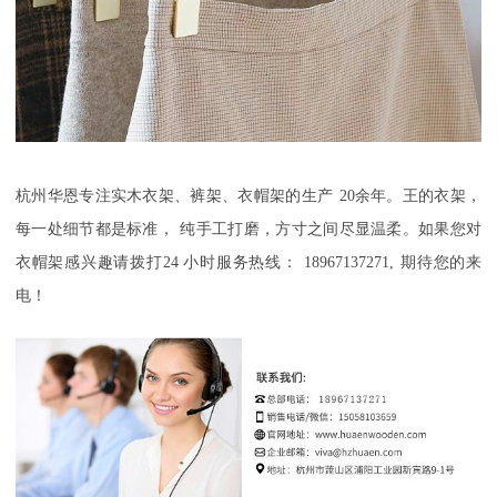
杭州华恩
专注实木衣架、裤架
、衣帽架
的生产
20
余年
。
王的衣架，
每一处细节都是标准
，
纯手工打磨，方寸之间尽显温柔
。如果您对
衣帽架感兴趣请拨打
24
小时服务热线：
18967137271,
期待您的来
电！