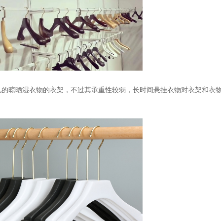
见的晾晒湿衣物的衣架，不过其承重性较弱，长时间悬挂衣物对衣架和衣