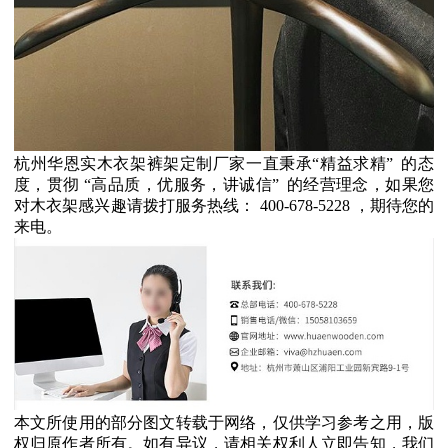
杭州华恩实木衣架裤架定制厂家一直秉承
“
精益求精
”
的态
度，贯彻
“
高品质，优服务，讲诚信
”
的经营理念，如果您
对木衣架感兴趣请拨打服务热线：
400-678-5228
，期待您的
来电。
本文所使用的部分图文转载于网络，仅供学习参考之用，版
权归原作者所有。如有异议，请相关权利人立即告知，我们