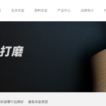
页
实木衣架
塑料衣架
产品中心
品牌简介
制衣架哪个品牌好
服装衣架类型