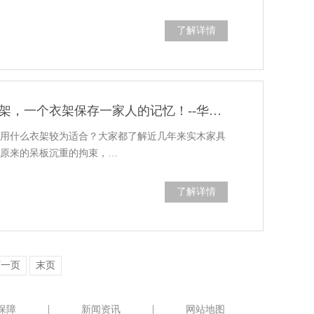
了解详情
实木衣柜里面用什么衣架，一个衣架保存一家人的记忆！--华恩衣架
边用什么衣架较为适合？大家都了解近几年来实木家具
脱原来的呆板沉重的拘束，…
了解详情
下一页
末页
保障
新闻资讯
网站地图