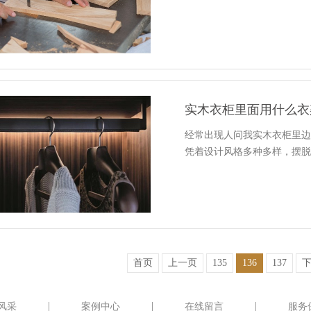
经常出现人问我实木衣柜里
凭着设计风格多种多样，摆
首页
上一页
135
136
137
风采
案例中心
在线留言
服务