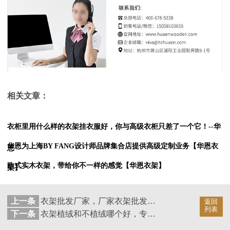
相关文章：
衣柜里用什么样的衣架挂衣服好，你与高级衣柜只差了一个它！--华
华恩为上海BY FANG设计师品牌集合店提供高级定制业务【华恩衣
恩
欧式实木衣架，带给你不一样的感觉【华恩衣架】
架】
上一条
衣架批发厂家，厂家衣架批发，王的衣架让您任性开挂！--华恩衣架
返回
列表
下一条
衣架植绒和不植绒哪个好，专业生产厂家给你答案--华恩