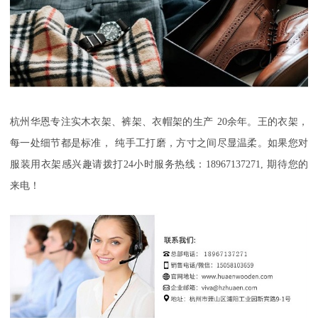
杭州华恩
专注实木衣架、裤架
、衣帽架
的生产
20
余年
。
王的衣架，
每一处细节都是标准
，
纯手工打磨，方寸之间尽显温柔
。如果您对
服装用衣架感兴趣请拨打
24
小时服务热线：
18967137271,
期待您的
来电！