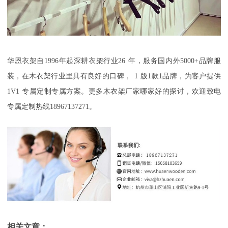
华恩衣架自
1996
年起深耕衣架行业
26
年，服务国内外
50
00+
品牌服
装，在木衣架行业里具有良好的口碑，
1
版
1
款
1
品牌，为客户提供
1V1
专属定制专属方案。更多木衣架厂家哪家好的探讨，欢迎致电
专属定制热线
18967137271
。
相关文章：