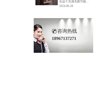
在这个充满无限可能的2024年夏季，LEMONLEE品牌设计师如虎以其非凡的创意与对自然的深刻理解，精心打造的红雪松木球礼盒，在“2024未来·已来——第六届香港新锐当代设计奖”中摘得铜奖。这不仅是对设计师如虎原创设计能力的嘉奖，更是对LEMONLEE品牌的高度认可。
2024-06-28
咨询热线
18967137271