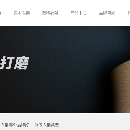
页
实木衣架
塑料衣架
产品中心
品牌简介
制衣架哪个品牌好
服装衣架类型