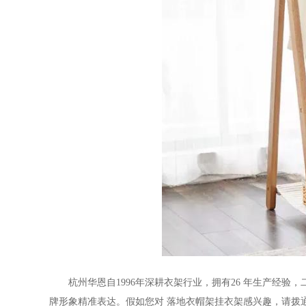
杭州华恩自
1996
年深耕衣架行业，拥有
26
年生产经验，
牌形象精准表达。假如您对
落地衣帽架挂衣架
感兴趣，请拨