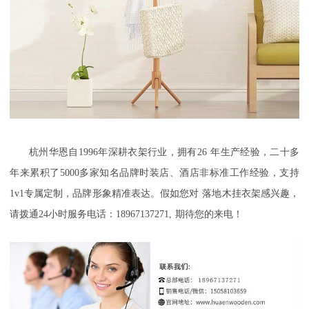
杭州华恩自
1996
年深耕衣架行业，拥有
26
年生产经验，二十多
年来累积了
5000
多家知名品牌时装店、酒店非标准工作经验，支持
1v1
专属定制，品牌形象精准表达。假如您对
落地木挂衣架
感兴趣，
请拨通
24
小时服务电话：
18967137271,
期待您的来电！