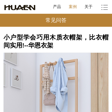
产品
案例
关于
常见问答
小户型学会巧用木质衣帽架，比衣帽
间实用!--华恩衣架