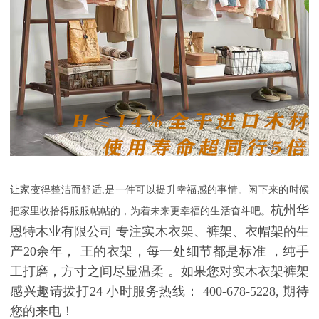
让家变得整洁而舒适
,
是一件可以提升幸福感的事情。闲下来的时候
杭州华
把家里收拾得服服帖帖的，为着未来更幸福的生活奋斗吧。
恩特木业有限公司
专注实木衣架、裤架
、衣帽架
的生
产
20
余年
，
王的衣架，每一处细节都是标准
，
纯手
工打磨，方寸之间尽显温柔
。如果您对实木衣架裤架
感兴趣请拨打
24
小时服务热线：
400-678-5228,
期待
您的来电！