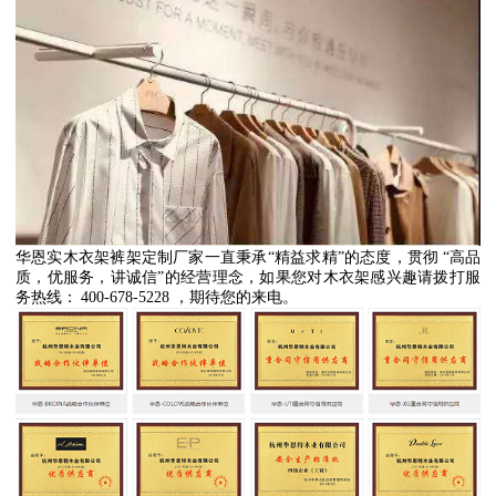
华恩实木衣架裤架定制厂家一直秉承
“
精益求精
”
的态度，贯彻
“
高品
质，优服务，讲诚信
”
的经营理念，如果您对木衣架感兴趣请拨打服
务热线：
400-678-5228
，期待您的来电。