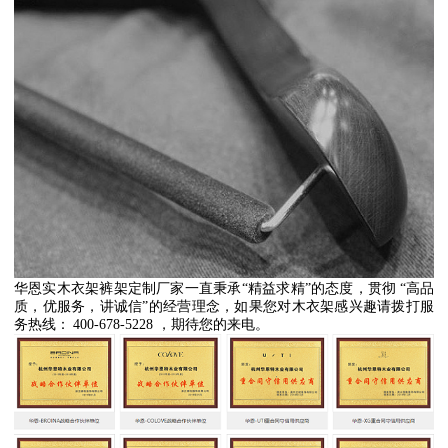
华恩实木衣架裤架定制厂家一直秉承
“
精益求精
”
的态度，贯彻
“
高品
质，优服务，讲诚信
”
的经营理念，如果您对木衣架感兴趣请拨打服
务热线：
400-678-5228
，期待您的来电。