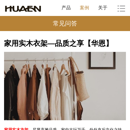
产品
案例
关于
常见问答
家用实木衣架—品质之享【华恩】
家用实木衣架
，尽显高雅品质。家中古玩万千，处处充斥文化之味，