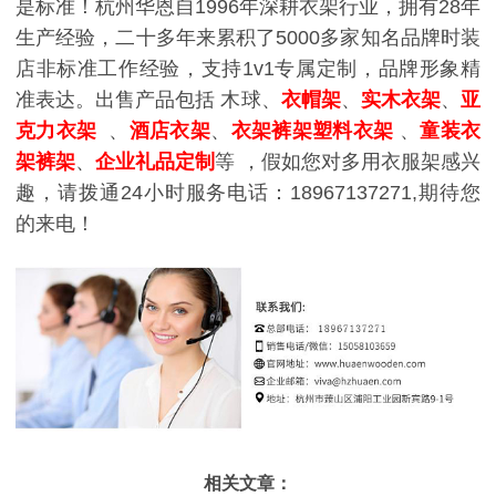
是标准！
杭州华恩自1996年深耕衣架行业，拥有28年
生产经验，二十多年来累积了5000多家知名品牌时装
店非标准工作经验，支持1v1专属定制，品牌形象精
准表达。出售产品包括 木球、
衣帽架
、
实木衣架
、
亚
克力衣架
、
酒店衣架
、
衣架裤架
塑料衣架
、
童装衣
架裤架
、
企业礼品定制
等 ，假如您对多用衣服架感兴
趣，请拨通24小时服务电话：18967137271,期待您
的来电！
相关文章：