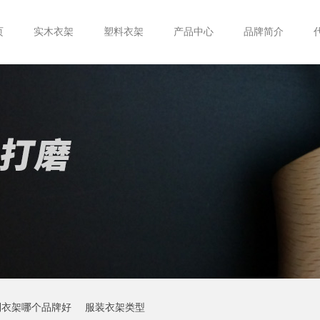
页
实木衣架
塑料衣架
产品中心
品牌简介
制衣架哪个品牌好
服装衣架类型