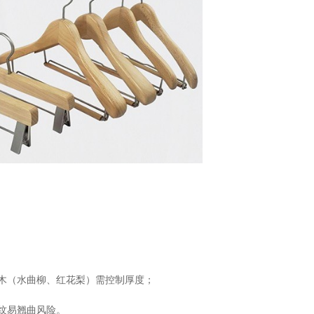
硬木（水曲柳、红花梨）需控制厚度；
山纹易翘曲风险。