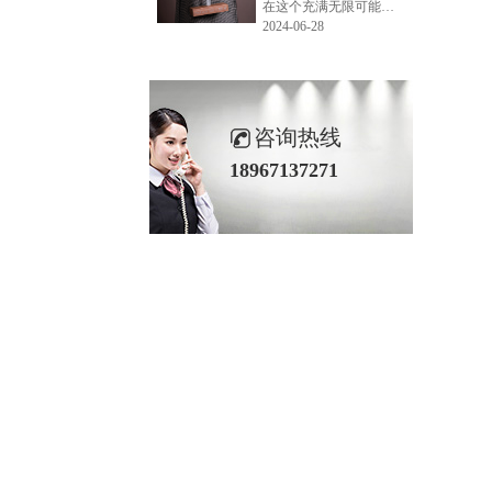
在这个充满无限可能的2024年夏季，LEMONLEE品牌设计师如虎以其非凡的创意与对自然的深刻理解，精心打造的红雪松木球礼盒，在“2024未来·已来——第六届香港新锐当代设计奖”中摘得铜奖。这不仅是对设计师如虎原创设计能力的嘉奖，更是对LEMONLEE品牌的高度认可。
2024-06-28
咨询热线
18967137271