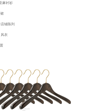
亚麻衬衫
衣裙
季店铺陈列
、风衣
置