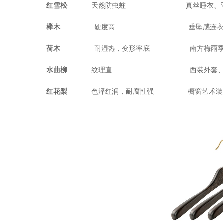
红雪松
天然防虫蛀
真丝睡衣、
榉木
硬度高
垂坠感连
荷木
耐湿热，变形率底
南方梅雨
水曲柳
纹理直
西装外套
红花梨
色泽红润，耐腐性强
橱窗艺术装