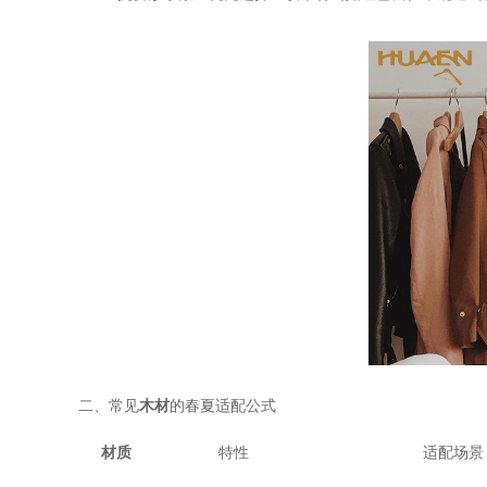
二、
常见
木材
的春夏适配公式
材质
特性
适配场景