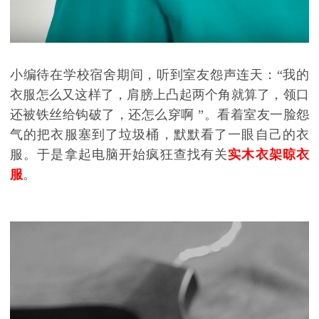
小编待在学校宿舍期间，听到室友
怨声连天
：
“
我的
衣服怎么又这样了，肩膀上凸起两个角就算了，领口
还被铁丝给钩破了，还怎么穿啊
”
。看着室友一脸怨
气的把衣服塞到了垃圾桶，默默看了一眼自己的衣
服。于是拿起电脑开始疯狂查找有关
实木衣架晾衣
服
。