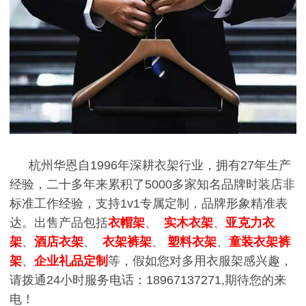
杭州华恩自1996年深耕衣架行业，拥有27年生产
经验，二十多年来累积了5000多家知名品牌时装店非
标准工作经验，支持1v1专属定制，品牌形象精准表
达。出售产品包括
衣帽架
、
实木衣架
、
亚克力衣
架
、
酒店衣架
、
衣架裤架
、
塑料衣架
、
童装衣架裤
架
、
企业礼品定制
等，假如您对多用衣服架感兴趣，
请拨通24小时服务电话：18967137271,期待您的来
电！