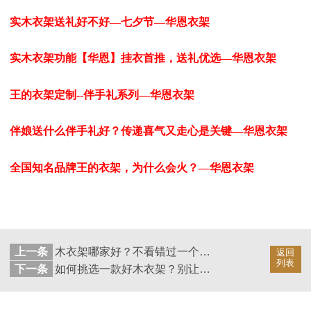
实木衣架送礼好不好—七夕节—华恩衣架
实木衣架功能【华恩】挂衣首推，送礼优选—华恩衣架
王的衣架定制--伴手礼系列—华恩衣架
伴娘送什么伴手礼好？传递喜气又走心是关键—华恩衣架
全国知名品牌王的衣架，为什么会火？—华恩衣架
上一条
木衣架哪家好？不看错过一个亿！—华恩衣架
返回
列表
下一条
如何挑选一款好木衣架？别让你的家输在细节！—华恩衣架