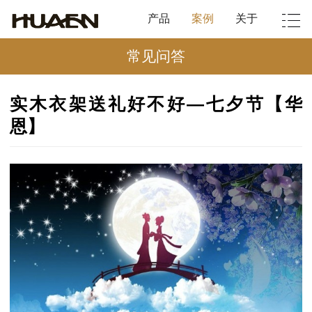
产品
案例
关于
常见问答
实木衣架送礼好不好—七夕节【华
恩】