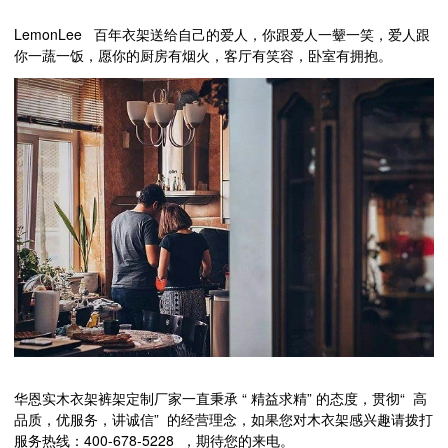
LemonLee
百年衣架送给自己的爱人，你跟爱人一颦一笑，爱人跟
你一蔬一饭，愿你的厨房有烟火，客厅有笑容，卧室有拥抱。
“
”
“
华恩实木衣架裤架定制厂家一直秉承
精益求精
的态度，贯彻
高
”
品质，优服务，讲诚信
的经营理念，如果您对木衣架感兴趣请拨打
400-678-5228
服务热线：
，期待您的来电。