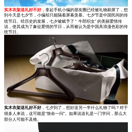
实木衣架送礼好不好
，拿起手机小编的朋友圈已经被礼物刷屏了，想
到今天是七夕节，小编却只能隔着屏幕羡慕。七夕节是中国民间的传
“
”
统节日。经历史的发展，七夕被赋予了
牛郎织女
的美丽爱情传
说，使其成为了象征爱情的节日，从而被认为是中国具浪漫色彩的传
统节日。
实木衣架送礼好不好
，七夕到了，想好送另一半什么礼物了吗？对于
很多人来说，这可能是“致命一问”。如果说送礼是一门学问，那么大
部分人可能不及格。