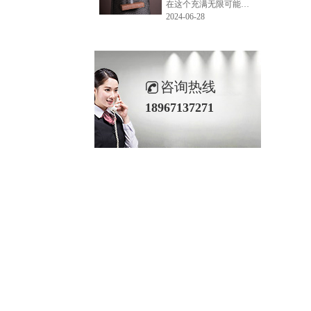
在这个充满无限可能的2024年夏季，LEMONLEE品牌设计师如虎以其非凡的创意与对自然的深刻理解，精心打造的红雪松木球礼盒，在“2024未来·已来——第六届香港新锐当代设计奖”中摘得铜奖。这不仅是对设计师如虎原创设计能力的嘉奖，更是对LEMONLEE品牌的高度认可。
2024-06-28
咨询热线
18967137271