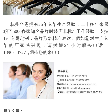
杭州华恩拥有
26
年衣架生产经验，二十多年来累
积了
5000
多家知名品牌时装店非标准工作经验，支持
1v1
专属定制，品牌形象精准表达。假如您对
生产衣
架的厂家
感兴趣，请拨通
24
小时服务电话：
18967137271,
期待您的来电！
相关文章：