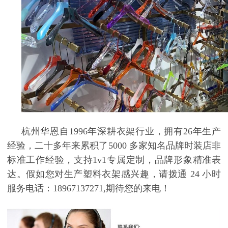
杭州华恩自
1996
年深耕衣架行业，拥有
26
年生产
经验，二十多年来累积了
5000
多家知名品牌时装店非
标准工作经验，支持
1v1
专属定制，品牌形象精准表
达。假如您对
生产塑料衣架
感兴趣，请拨通
24
小时
服务电话：
18967137271,
期待您的来电！