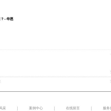
？--华恩
架
风采
案例中心
在线留言
服务