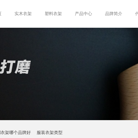
页
实木衣架
塑料衣架
产品中心
品牌简介
制衣架哪个品牌好
服装衣架类型