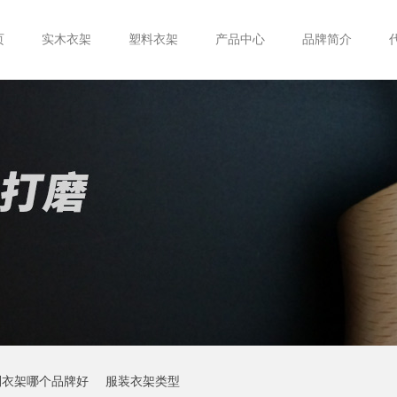
页
实木衣架
塑料衣架
产品中心
品牌简介
制衣架哪个品牌好
服装衣架类型