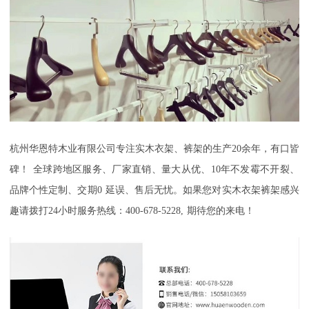
杭州华恩特木业有限公司
专注实木衣架、裤架的生产
20
余年，有口皆
碑！
全球跨地区服务、厂家直销、量大从优、
10
年不发霉不开裂、
品牌个性定制、交期
0
延误、售后无忧。如果您对实木衣架裤架感兴
趣请拨打
24
小时服务热线：
400-678-5228,
期待您的来电！