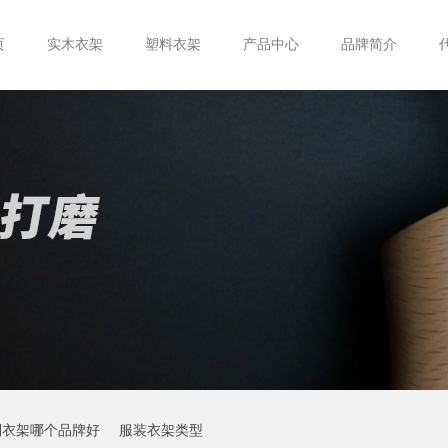
页
实木衣架
塑料衣架
产品中心
品牌简介
制衣架哪个品牌好
服装衣架类型