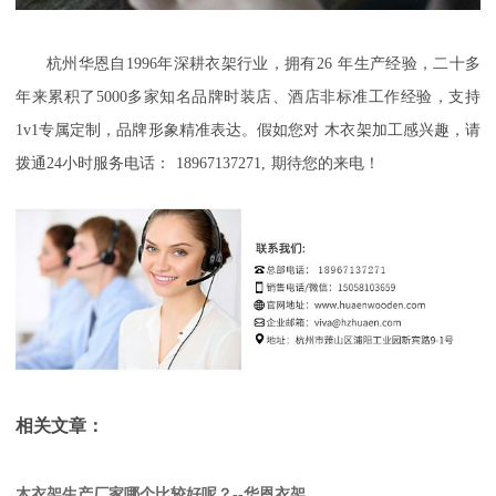
杭州华恩自
1996
年深耕衣架行业，拥有
26
年生产经验，二十多
年来累积了
5000
多家知名品牌时装店、酒店非标准工作经验，支持
1v1
专属定制，品牌形象精准表达。假如您对
木衣架加工
感兴趣，请
拨通
24
小时服务电话：
18967137271,
期待您的来电！
相关文章：
木衣架生产厂家哪个比较好呢？--华恩衣架