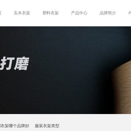
页
实木衣架
塑料衣架
产品中心
品牌简介
制衣架哪个品牌好
服装衣架类型