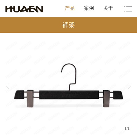
产品
案例
关于
裤架
1
/
1