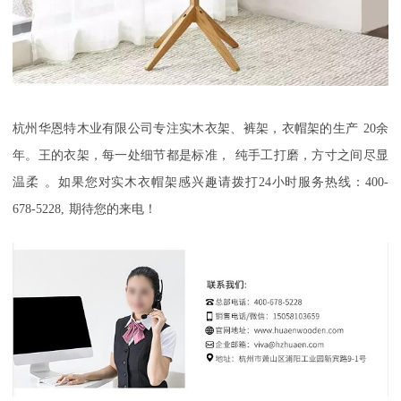
杭州华恩特木业有限公司
专注实木衣架、裤架
，衣帽架
的生产
20
余
年
。
王的衣架，每一处细节都是标准
，
纯手工打磨，方寸之间尽显
温柔
。如果您对实木衣帽架感兴趣请拨打
24
小时服务热线：
400-
678-5228,
期待您的来电！