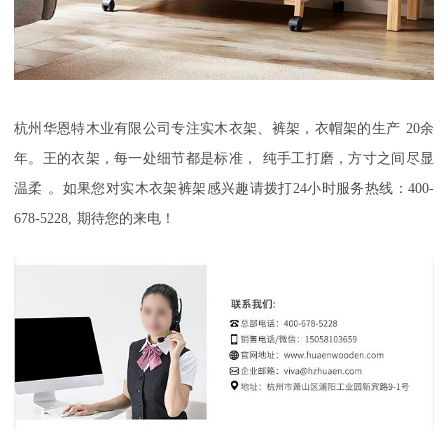
杭州华恩特木业有限公司
专注实木衣架、裤架
，衣帽架
的生产
20
余
年
。
王的衣架，每一处细节都是标准
，
纯手工打磨，方寸之间尽显
温柔
。如果您对实木衣架裤架感兴趣请拨打
24
小时服务热线：
400-
678-5228,
期待您的来电！