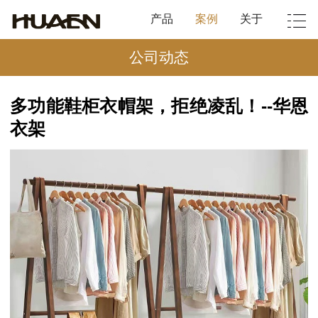
产品
案例
关于
公司动态
多功能鞋柜衣帽架，拒绝凌乱！--华恩
衣架