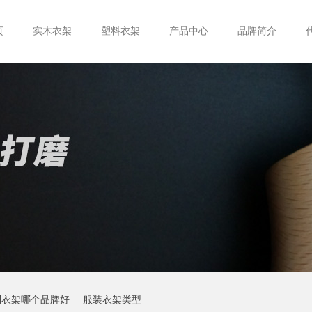
页
实木衣架
塑料衣架
产品中心
品牌简介
制衣架哪个品牌好
服装衣架类型