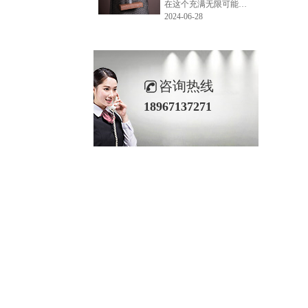
在这个充满无限可能的2024年夏季，LEMONLEE品牌设计师如虎以其非凡的创意与对自然的深刻理解，精心打造的红雪松木球礼盒，在“2024未来·已来——第六届香港新锐当代设计奖”中摘得铜奖。这不仅是对设计师如虎原创设计能力的嘉奖，更是对LEMONLEE品牌的高度认可。
2024-06-28
咨询热线
18967137271