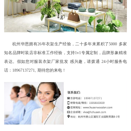
杭州华恩拥有
26
年衣架生产经验，二十多年来累积了
5000
多家
知名品牌时装店非标准工作经验，支持
1v1
专属定制，品牌形象精准
表达。假如您对
服装衣架厂家批发
感兴趣，请拨通
24
小时服务电
话：
18967137271,
期待您的来电！