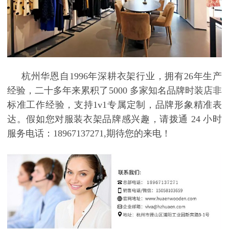
杭州华恩自
1996
年深耕衣架行业，拥有
26
年生产
经验，二十多年来累积了
5000
多家知名品牌时装店非
标准工作经验，支持
1v1
专属定制，品牌形象精准表
达。假如您对
服装衣架品牌
感兴趣，请拨通
24
小时
服务电话：
18967137271,
期待您的来电！