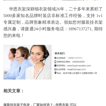
华恩衣架深耕细衣架领域
26
年，二十多年来累积了
5000
多家知名品牌时装店非标准工作经验，支持
1v1
专属定制，品牌形象精准表达。假如您对服装挂衣架
感兴趣，请拨通
24
小时服务电话：
18967137271,
期待
您的来电！
相关文章：
服装挂衣架子批发，厂家如何选？--华恩衣架-可以