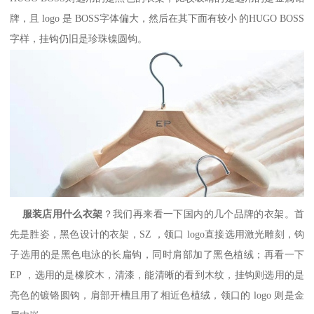
牌，且
logo
是
BOSS
字体偏大，然后在其下面有较小
的
HUGO BOSS
字样，挂钩仍旧是珍珠镍圆钩。
服装店用什么衣架
？我们再来看一下国内的几个品牌的衣架。首
先是胜姿，黑色设计的衣架，
SZ
，领口
logo
直接选用激光雕刻，钩
子选用的是黑色电泳的长扁钩，同时肩部加了黑色植绒；再看一下
EP
，选用的是橡胶木，清漆，能清晰的看到木纹，挂钩则选用的是
亮色的镀铬圆钩，肩部开槽且用了相近色植绒，领口的
logo
则是金