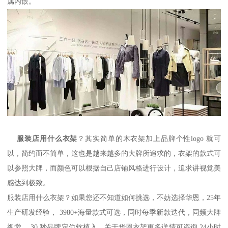
属内嵌。
服装店用什么衣架
？其实简单的木衣架加上品牌个性
logo
就可
以，简约而不简单，这也是越来越多的大牌所追求的，衣架的款式可
以参照大牌，而颜色可以根据自己店铺风格进行设计，追求讲视觉美
感达到极致。
服装店用什么衣架？如果您还不知道如何挑选，不妨选择华恩，
25
年
生产研发经验，
3980+
海量款式可选，同时每季新款迭代，同频大牌
视觉，
30
秒品牌定位软植入。关于华恩衣架更多详情可咨询
24
小时