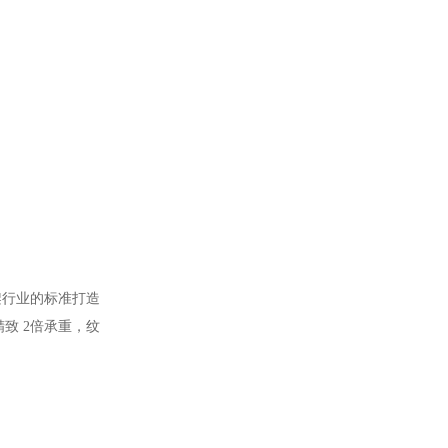
架行业的标准打造
精致
2
倍承重，纹