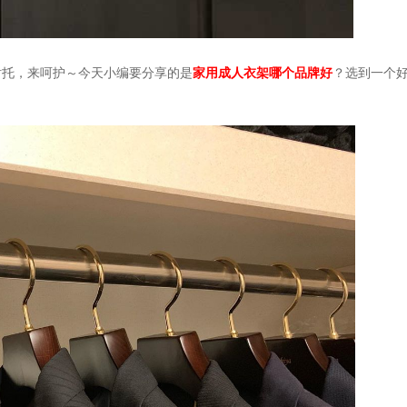
衬托，来呵护～今天小编要分享的是
家用成人衣架哪个品牌好
？选到一个