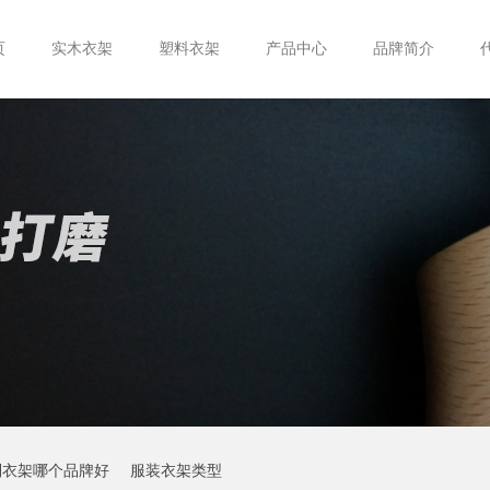
页
实木衣架
塑料衣架
产品中心
品牌简介
制衣架哪个品牌好
服装衣架类型