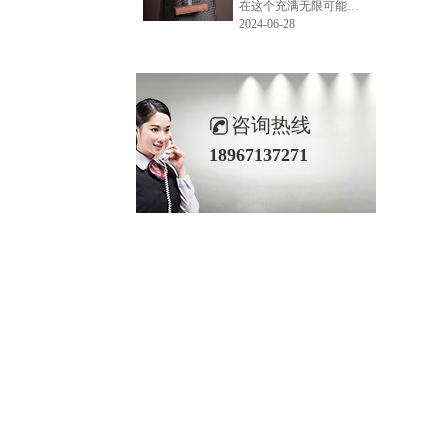
在这个充满无限可能的2024年夏季，LEMONLEE品牌设计师如虎以其非凡的创意与对自然的深刻理解，精心打造的红雪松木球礼盒，在“2024未来·已来——第六届香港新锐当代设计奖”中摘得铜奖。这不仅是对设计师如虎原创设计能力的嘉奖，更是对LEMONLEE品牌的高度认可。
2024-06-28
咨询热线
18967137271