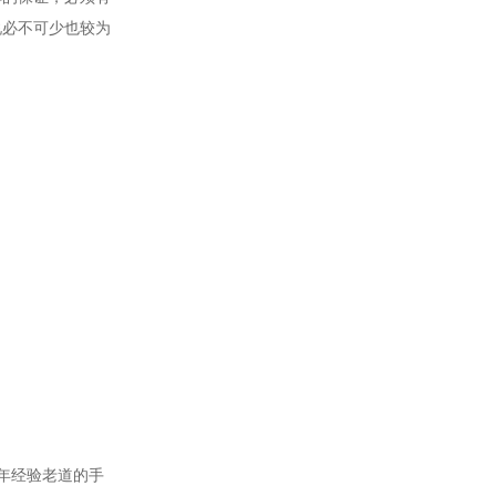
说必不可少也较为
年经验老道的手