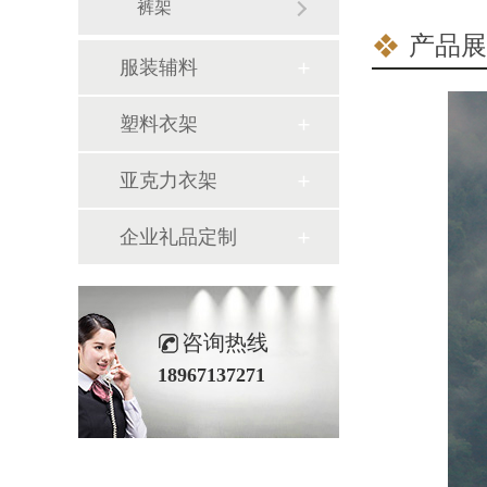
裤架
产品展
服装辅料
塑料衣架
亚克力衣架
企业礼品定制
咨询热线
18967137271