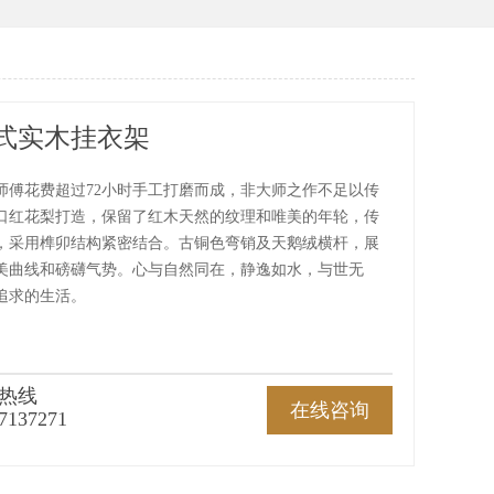
式实木挂衣架
师傅花费超过72小时手工打磨而成，非大师之作不足以传
口红花梨打造，保留了红木天然的纹理和唯美的年轮，传
，采用榫卯结构紧密结合。古铜色弯销及天鹅绒横杆，展
美曲线和磅礴气势。心与自然同在，静逸如水，与世无
追求的生活。
热线
在线咨询
7137271