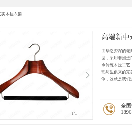
式实木挂衣架
高端新中
由华恩资深的老
世，采用非洲进
承传统木匠工艺
现与生俱来的完
争，这就是我们
全国
1896
1
/1