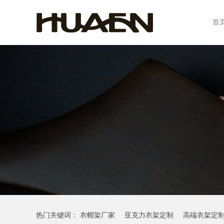
首
热门关键词：
衣帽架厂家
亚克力衣架定制
高端衣架定