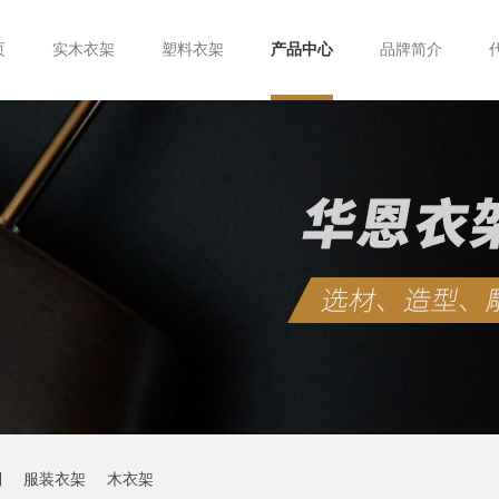
页
实木衣架
塑料衣架
产品中心
品牌简介
制
服装衣架
木衣架