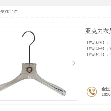
架YKL017
亚克力衣架
【产品材质】：
【产品型号】：YK
【产品尺寸】：
全国
1896
1
/1