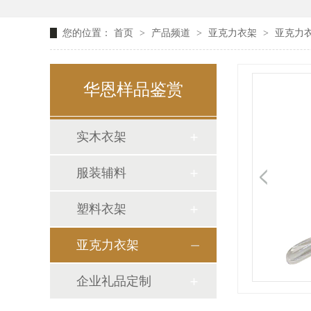
您的位置：
首页
>
产品频道
>
亚克力衣架
>
亚克力衣
华恩样品鉴赏
实木衣架
服装辅料
塑料衣架
亚克力衣架
企业礼品定制