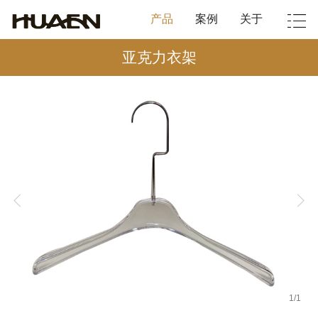
产品
案例
关于
亚克力衣架
1
/
1