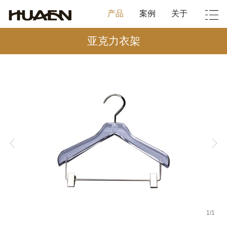
产品
案例
关于
亚克力衣架
1
/
1