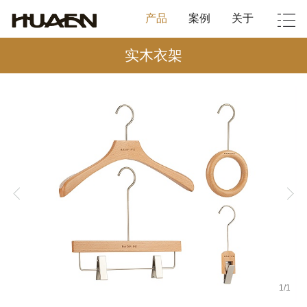
产品
案例
关于
实木衣架
1
/
1