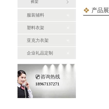
裤架
产品展
服装辅料
塑料衣架
亚克力衣架
企业礼品定制
咨询热线
18967137271