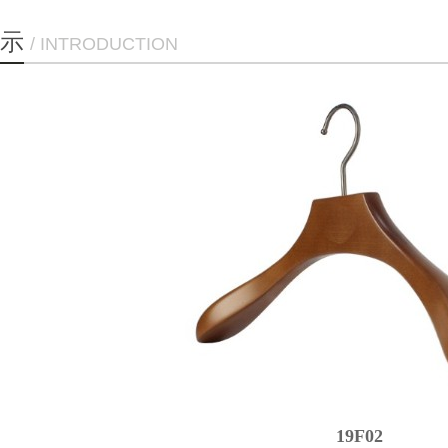
示
/ INTRODUCTION
19F02