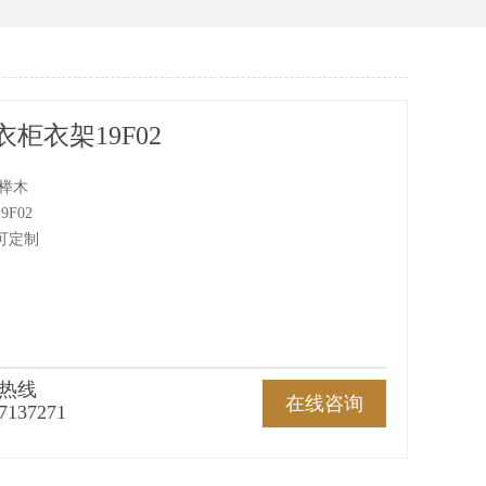
柜衣架19F02
 榉木
F02
可定制
热线
在线咨询
7137271