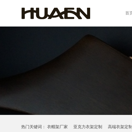
首
热门关键词：
衣帽架厂家
亚克力衣架定制
高端衣架定