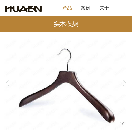
产品
案例
关于
实木衣架
1
/
1