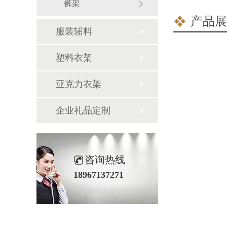
裤架
产品展
服装辅料
塑料衣架
亚克力衣架
企业礼品定制
咨询热线
18967137271