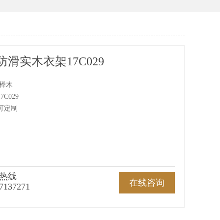
滑实木衣架17C029
 榉木
C029
可定制
热线
在线咨询
7137271