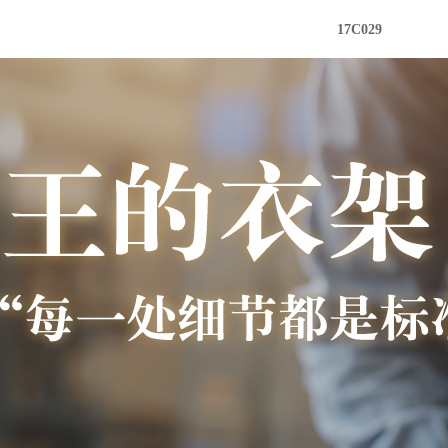
17C029