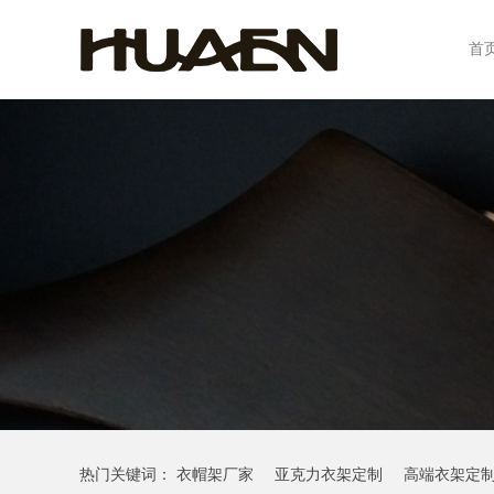
首
热门关键词：
衣帽架厂家
亚克力衣架定制
高端衣架定