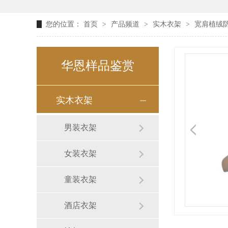
您的位置：
首页
>
产品频道
>
实木衣架
>
宽肩植绒防
华恩样品鉴赏
实木衣架
男装衣架
女装衣架
童装衣架
酒店衣架