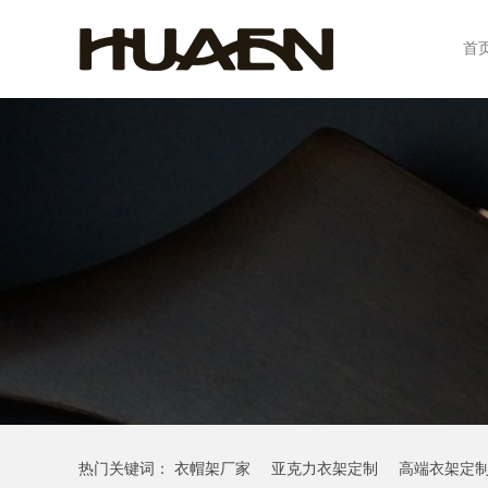
首
热门关键词：
衣帽架厂家
亚克力衣架定制
高端衣架定