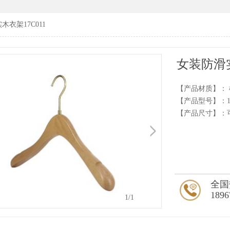
木衣架17C011
女装防滑实
【产品材质】：
【产品型号】：17
【产品尺寸】：
全国
1896
1
/1