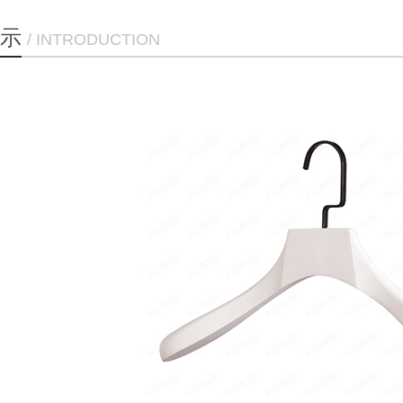
示
/ INTRODUCTION