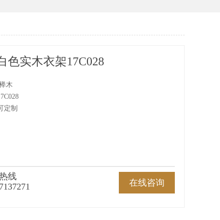
色实木衣架17C028
 榉木
C028
可定制
热线
在线咨询
7137271