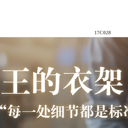
17C028