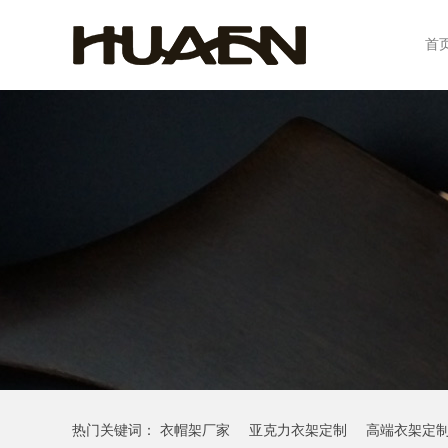
首
热门关键词：
衣帽架厂家
亚克力衣架定制
高端衣架定