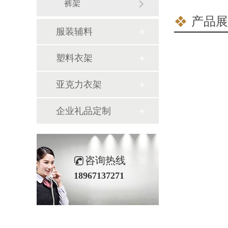
裤架
产品展
服装辅料
塑料衣架
亚克力衣架
企业礼品定制
咨询热线
18967137271