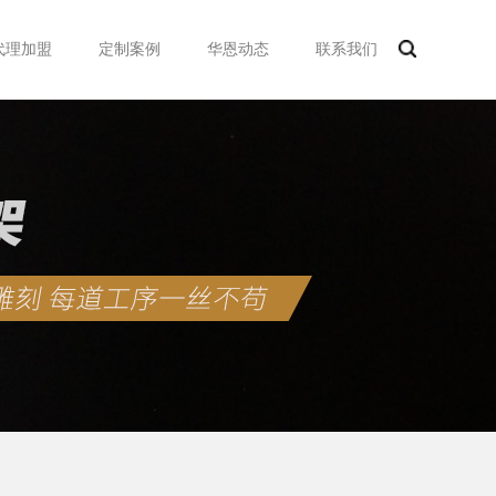
代理加盟
定制案例
华恩动态
联系我们