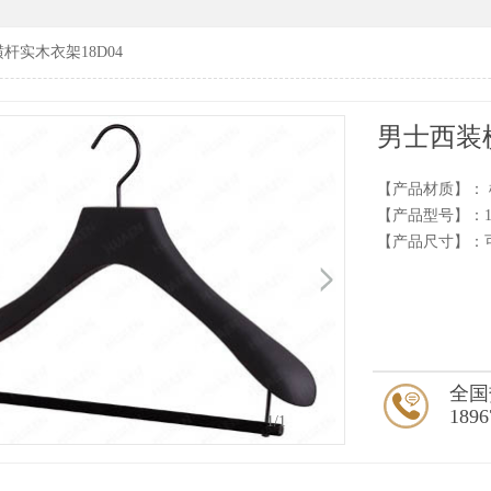
杆实木衣架18D04
男士西装横
【产品材质】：
【产品型号】：18
【产品尺寸】：
全国
1896
1
/1