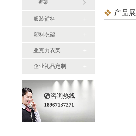
裤架
产品展
服装辅料
塑料衣架
亚克力衣架
企业礼品定制
咨询热线
18967137271