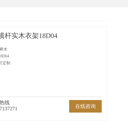
杆实木衣架18D04
 榉木
D04
可定制
热线
在线咨询
7137271