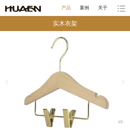
产品
案例
关于
实木衣架
1
/
1