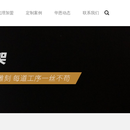
代理加盟
定制案例
华恩动态
联系我们